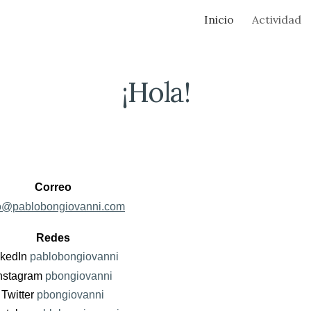
Inicio
Actividad
ip to main content
Skip to navigat
¡Hola!
Correo
fo@pablobongiovanni.com
Redes
nkedIn
pablobongiovanni
nstagram
pbongiovanni
Twitter
pbongiovanni