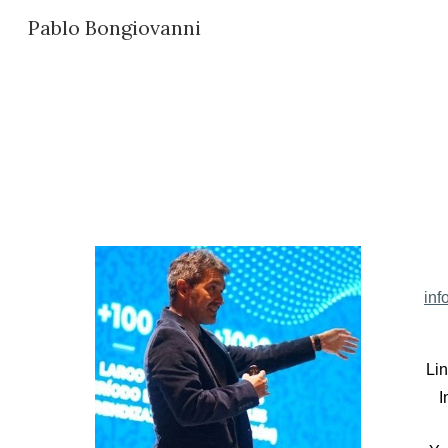
Pablo Bongiovanni
Sk
in
Li
I